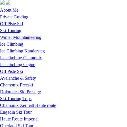
Skip to navigation
Skip to main content
About Me
Private Guiding
Off Piste Ski
Ski Touring
Winter Mountaineering
Ice Climbing
Ice Climbing Kandersteg
Ice climbing Chamonix
Ice climbing Cogne
Off Piste Ski
Avalanche & Safety
Chamonix Freeski
Dolomites Ski Prestige
Ski Touring Trips
Chamonix-Zermatt Haute route
Engadin Ski Tour
Haute Route Imperial
Oberland Ski Tour