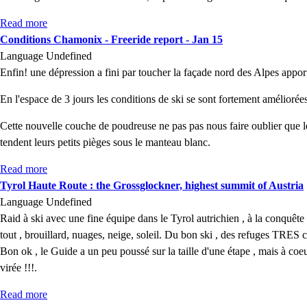
Read more
about Snow up high
Conditions Chamonix - Freeride report - Jan 15
Language
Undefined
Enfin! une dépression a fini par toucher la façade nord des Alpes appor
En l'espace de 3 jours les conditions de ski se sont fortement améliorée
Cette nouvelle couche de poudreuse ne pas pas nous faire oublier que le
tendent leurs petits pièges sous le manteau blanc.
Read more
about Conditions Chamonix - Freeride report - Jan 15
Tyrol Haute Route : the Grossglockner, highest summit of Austria
Language
Undefined
Raid à ski avec une fine équipe dans le Tyrol autrichien , à la conquê
tout , brouillard, nuages, neige, soleil. Du bon ski , des refuges TRES 
Bon ok , le Guide a un peu poussé sur la taille d'une étape , mais à coe
virée !!!.
Read more
about Tyrol Haute Route : the Grossglockner, highest summi