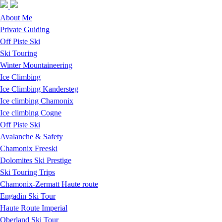
Skip to navigation
Skip to main content
About Me
Private Guiding
Off Piste Ski
Ski Touring
Winter Mountaineering
Ice Climbing
Ice Climbing Kandersteg
Ice climbing Chamonix
Ice climbing Cogne
Off Piste Ski
Avalanche & Safety
Chamonix Freeski
Dolomites Ski Prestige
Ski Touring Trips
Chamonix-Zermatt Haute route
Engadin Ski Tour
Haute Route Imperial
Oberland Ski Tour