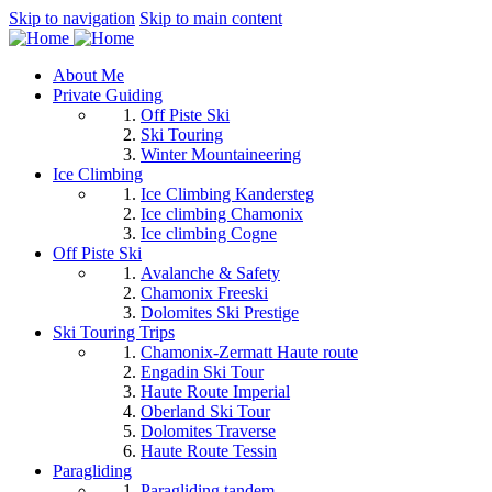
Skip to navigation
Skip to main content
About Me
Private Guiding
Off Piste Ski
Ski Touring
Winter Mountaineering
Ice Climbing
Ice Climbing Kandersteg
Ice climbing Chamonix
Ice climbing Cogne
Off Piste Ski
Avalanche & Safety
Chamonix Freeski
Dolomites Ski Prestige
Ski Touring Trips
Chamonix-Zermatt Haute route
Engadin Ski Tour
Haute Route Imperial
Oberland Ski Tour
Dolomites Traverse
Haute Route Tessin
Paragliding
Paragliding tandem