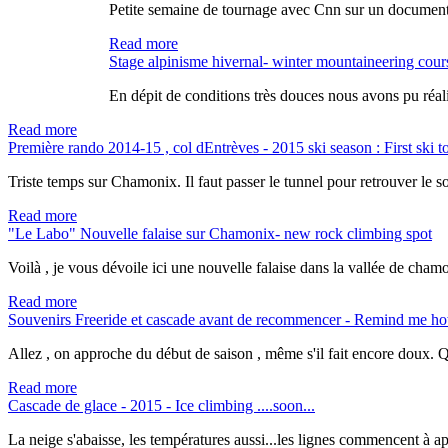
Petite semaine de tournage avec Cnn sur un documentai
Read more
Stage alpinisme hivernal- winter mountaineering cour
En dépit de conditions très douces nous avons pu réali
Read more
Première rando 2014-15 , col dEntrèves - 2015 ski season : First ski 
Triste temps sur Chamonix. Il faut passer le tunnel pour retrouver le 
Read more
"Le Labo" Nouvelle falaise sur Chamonix- new rock climbing spot
Voilà , je vous dévoile ici une nouvelle falaise dans la vallée de cham
Read more
Souvenirs Freeride et cascade avant de recommencer - Remind me how 
Allez , on approche du début de saison , même s'il fait encore doux. Q
Read more
Cascade de glace - 2015 - Ice climbing ....soon...
La neige s'abaisse, les températures aussi...les lignes commencent à ap