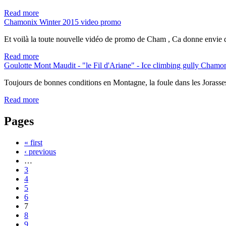
Read more
Chamonix Winter 2015 video promo
Et voilà la toute nouvelle vidéo de promo de Cham , Ca donne envie de
Read more
Goulotte Mont Maudit - "le Fil d'Ariane" - Ice climbing gully Chamo
Toujours de bonnes conditions en Montagne, la foule dans les Jorasses,
Read more
Pages
« first
‹ previous
…
3
4
5
6
7
8
9