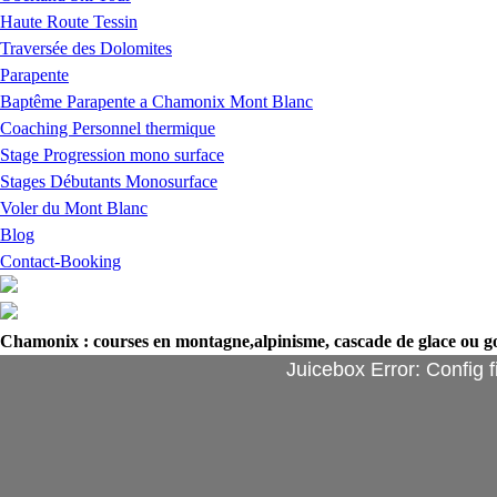
Haute Route Tessin
Traversée des Dolomites
Parapente
Baptême Parapente a Chamonix Mont Blanc
Coaching Personnel thermique
Stage Progression mono surface
Stages Débutants Monosurface
Voler du Mont Blanc
Blog
Contact-Booking
Chamonix : courses en montagne,alpinisme, cascade de glace ou g
Juicebox Error: Config f