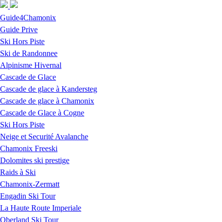
Skip to navigation
Skip to main content
Guide4Chamonix
Guide Prive
Ski Hors Piste
Ski de Randonnee
Alpinisme Hivernal
Cascade de Glace
Cascade de glace à Kandersteg
Cascade de glace à Chamonix
Cascade de Glace à Cogne
Ski Hors Piste
Neige et Securité Avalanche
Chamonix Freeski
Dolomites ski prestige
Raids à Ski
Chamonix-Zermatt
Engadin Ski Tour
La Haute Route Imperiale
Oberland Ski Tour