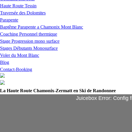
Haute Route Tessin
Traversée des Dolomites
Parapente
Baptême Parapente a Chamonix Mont Blanc
Coaching Personnel thermique
Stage Progression mono surface
Stages Débutants Monosurface
Voler du Mont Blanc
Blog
Contact-Booking
La Haute Route Chamonix-Zermatt en Ski de Randonnee
Juicebox Error: Config f