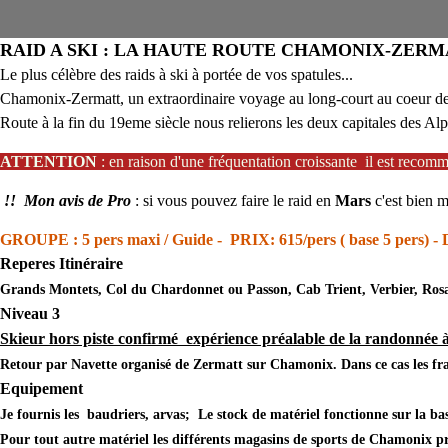
RAID A SKI : LA HAUTE ROUTE CHAMONIX-ZERM
Le plus célèbre des raids à ski à portée de vos spatules...
Chamonix-Zermatt, un extraordinaire voyage au long-court au coeur des g
Route à la fin du 19eme siècle nous relierons les deux capitales des A
ATTENTION
: en raison d'une fréquentation croissante il est reco
!! Mon avis de Pro
: si vous pouvez faire le raid en
Mars
c'est bien 
GROUPE :
5 pers maxi / Guide -
PRIX
: 615/pers ( base 5 pers) -
Reperes Itinéraire
Grands Montets, Col du Chardonnet ou Passon, Cab Trient, Verbier, Rosa
Niveau 3
Skieur hors piste confirmé expérience préalable de la randonnée à 
Retour par Navette organisé de Zermatt sur Chamonix. Dans ce cas les frai
Equipement
Je fournis les baudriers, arvas; Le stock de matériel fonctionne sur la ba
Pour tout autre matériel les différents magasins de sports de Chamonix pr