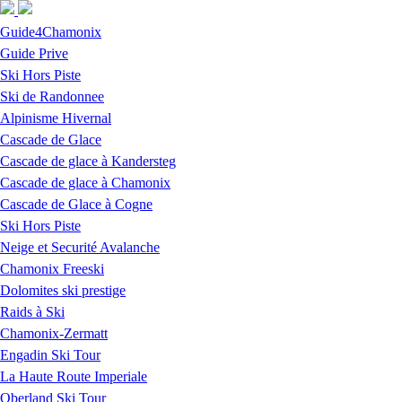
Skip to navigation
Skip to main content
Guide4Chamonix
Guide Prive
Ski Hors Piste
Ski de Randonnee
Alpinisme Hivernal
Cascade de Glace
Cascade de glace à Kandersteg
Cascade de glace à Chamonix
Cascade de Glace à Cogne
Ski Hors Piste
Neige et Securité Avalanche
Chamonix Freeski
Dolomites ski prestige
Raids à Ski
Chamonix-Zermatt
Engadin Ski Tour
La Haute Route Imperiale
Oberland Ski Tour