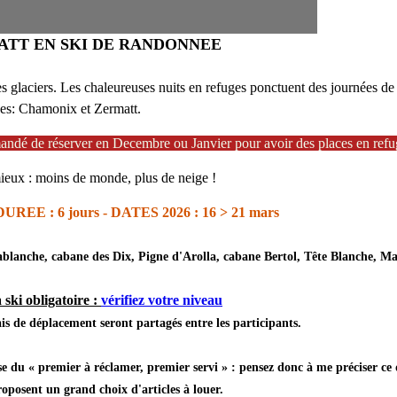
ATT EN SKI DE RANDONNEE
laciers. Les chaleureuses nuits en refuges ponctuent des journées de sk
lpes: Chamonix et Zermatt.
mmandé de réserver en Decembre ou Janvier pour avoir des places en refu
mieux : moins de monde, plus de neige !
DUREE :
6 jours -
DATES 2026
: 16 > 21 mars
blanche, cabane des Dix, Pigne d'Arolla, cabane Bertol, Tête Blanche, M
ski obligatoire :
vérifiez votre niveau
s de déplacement seront partagés entre les participants.
se du « premier à réclamer, premier servi » : pensez donc à me préciser ce
oposent un grand choix d'articles à louer.