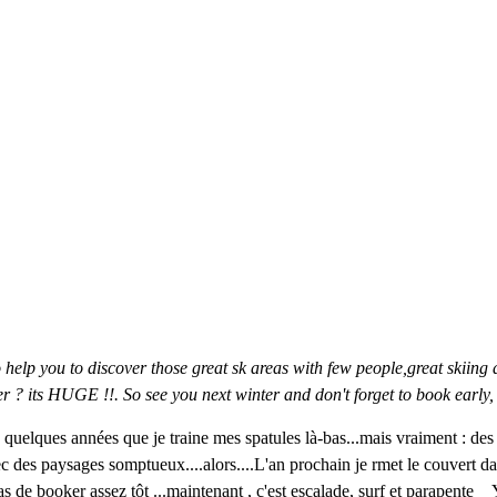
o help you to discover those great sk areas with few people,great skii
ther ? its HUGE !!. So see you next winter and don't forget to book early, a
à quelques années que je traine mes spatules là-bas...mais vraiment : 
vec des paysages somptueux....alors....L'an prochain je rmet le couvert d
s de booker assez tôt ...maintenant , c'est escalade, surf et parapente