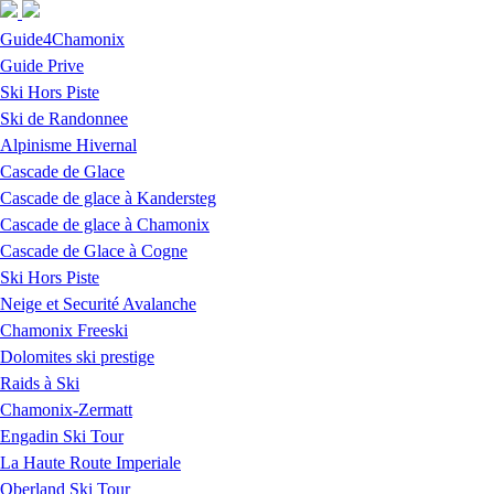
Skip to navigation
Skip to main content
Guide4Chamonix
Guide Prive
Ski Hors Piste
Ski de Randonnee
Alpinisme Hivernal
Cascade de Glace
Cascade de glace à Kandersteg
Cascade de glace à Chamonix
Cascade de Glace à Cogne
Ski Hors Piste
Neige et Securité Avalanche
Chamonix Freeski
Dolomites ski prestige
Raids à Ski
Chamonix-Zermatt
Engadin Ski Tour
La Haute Route Imperiale
Oberland Ski Tour