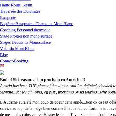
Haute Route Tessin
Traversée des Dolomites
Parapente
Baptême Parapente a Chamonix Mont Blanc
Coaching Personnel thermique
Stage Progression mono surface
Stages Débutants Monosurface
Voler du Mont Blanc
Blog
Contact-Booking
End of Ski season- a l'an prochain en Autriche !!
Austria has been THE place of the winter. And I m definitely decided t
Silvretta...for ice climbing, off pist , freeriding or ski touring...why bo
L'Autriche aura été mon coup de coeur cette année...bon ok ca fait déj
service au top, de la neige bien comme il faut et du confort....le tout a
de mes petits coins genre "Huguy les bons Tuyaux"....alors n'oubliez pa