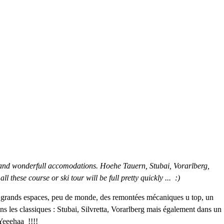
ng and wonderfull accomodations. Hoehe Tauern, Stubai, Vorarlberg,
ll these course or ski tour will be full pretty quickly ... :)
des grands espaces, peu de monde, des remontées mécaniques u top, un
ans les classiques : Stubai, Silvretta, Vorarlberg mais également dans un
 Yeeehaa !!!!