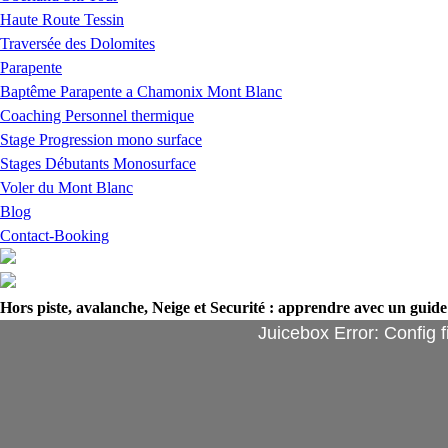
Haute Route Tessin
Traversée des Dolomites
Parapente
Baptême Parapente a Chamonix Mont Blanc
Coaching Personnel thermique
Stage Progression mono surface
Stages Débutants Monosurface
Voler du Mont Blanc
Blog
Contact-Booking
Hors piste, avalanche, Neige et Securité : apprendre avec un gui
Juicebox Error: Config f