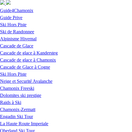
Skip to navigation
Skip to main content
Guide4Chamonix
Guide Prive
Ski Hors Piste
Ski de Randonnee
Alpinisme Hivernal
Cascade de Glace
Cascade de glace à Kandersteg
Cascade de glace à Chamonix
Cascade de Glace à Cogne
Ski Hors Piste
Neige et Securité Avalanche
Chamonix Freeski
Dolomites ski prestige
Raids à Ski
Chamonix-Zermatt
Engadin Ski Tour
La Haute Route Imperiale
Oberland Ski Tour