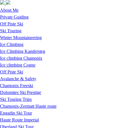
Skip to navigation
Skip to main content
About Me
Private Guiding
Off Piste Ski
Ski Touring
Winter Mountaineering
Ice Climbing
Ice Climbing Kandersteg
Ice climbing Chamonix
Ice climbing Cogne
Off Piste Ski
Avalanche & Safety
Chamonix Freeski
Dolomites Ski Prestige
Ski Touring Trips
Chamonix-Zermatt Haute route
Engadin Ski Tour
Haute Route Imperial
Oberland Ski Tour