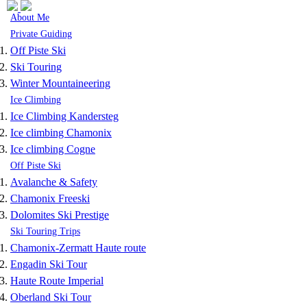
Skip to navigation
Skip to main content
About Me
Private Guiding
Off Piste Ski
Ski Touring
Winter Mountaineering
Ice Climbing
Ice Climbing Kandersteg
Ice climbing Chamonix
Ice climbing Cogne
Off Piste Ski
Avalanche & Safety
Chamonix Freeski
Dolomites Ski Prestige
Ski Touring Trips
Chamonix-Zermatt Haute route
Engadin Ski Tour
Haute Route Imperial
Oberland Ski Tour