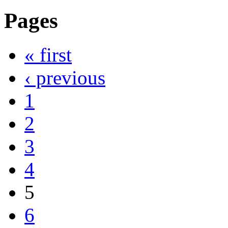
Pages
« first
‹ previous
1
2
3
4
5
6