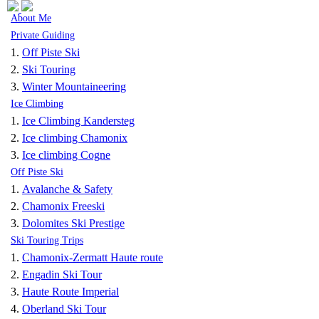
Skip to navigation
Skip to main content
About Me
Private Guiding
Off Piste Ski
Ski Touring
Winter Mountaineering
Ice Climbing
Ice Climbing Kandersteg
Ice climbing Chamonix
Ice climbing Cogne
Off Piste Ski
Avalanche & Safety
Chamonix Freeski
Dolomites Ski Prestige
Ski Touring Trips
Chamonix-Zermatt Haute route
Engadin Ski Tour
Haute Route Imperial
Oberland Ski Tour