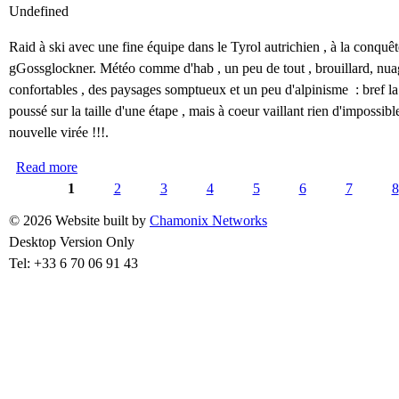
Undefined
Raid à ski avec une fine équipe dans le Tyrol autrichien , à la conquê
gGossglockner. Météo comme d'hab , un peu de tout , brouillard, nuag
confortables , des paysages somptueux et un peu d'alpinisme : bref la
poussé sur la taille d'une étape , mais à coeur vaillant rien d'impossi
nouvelle virée !!!.
Read more
about Tyrol Haute Route : the Grossglockner, highest su
Pages
1
2
3
4
5
6
7
8
© 2026 Website built by
Chamonix Networks
Desktop Version Only
Tel: +33 6 70 06 91 43